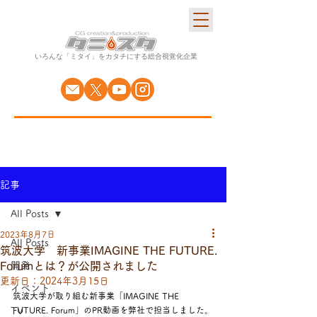
いろんな​「ミタイ」をカタチにする
総合視覚化企業
記事
All Posts
2023年8月7日
All Posts
筑波大学 新事業IMAGINE THE FUTURE.
Forumとは？が公開されました
開発
更新日：
2024年3月15日
イベント
筑波大学が取り組む新事業「IMAGINE THE 
TV
FUTURE. Forum」のPR動画を弊社で担当しました。