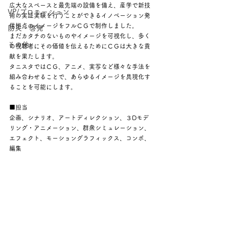
広大なスペースと最先端の設備を備え、産学で新技
VP/プロモーション
術の実証実験を行うことができるイノベーション発
信拠点のイメージをフルＣＧで制作しました。
防災・啓発
まだカタチのないものやイメージを可視化し、多く
その他
の視聴者にその価値を伝えるためにＣＧは大きな貢
献を果たします。
タニスタではＣＧ、アニメ、実写など様々な手法を
組み合わせることで、あらゆるイメージを具現化す
ることを可能にします。
■担当
企画、シナリオ、アートディレクション、３Dモデ
リング・アニメーション、群衆シミュレーション、
エフェクト、モーショングラフィックス、コンポ、
編集